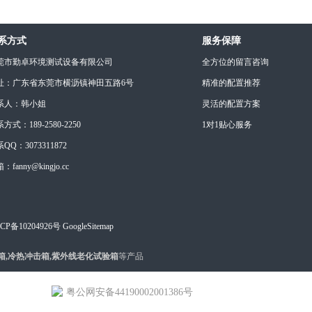
系方式
服务保障
莞市勤卓环境测试设备有限公司
全方位的留言咨询
址：广东省东莞市横沥镇神田五路6号
精准的配置推荐
系人：韩小姐
灵活的配置方案
方式：189-2580-2250
1对1贴心服务
QQ：3073311872
：fanny@kingjo.cc
CP备10204926号
GoogleSitemap
箱,冷热冲击箱,紫外线老化试验箱
等产品
粤公网安备44190002001386号