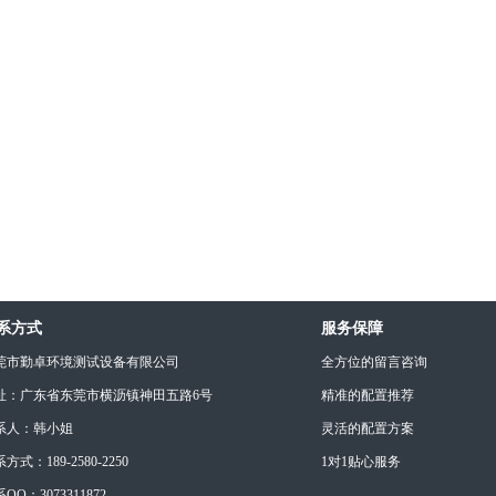
系方式
服务保障
莞市勤卓环境测试设备有限公司
全方位的留言咨询
址：广东省东莞市横沥镇神田五路6号
精准的配置推荐
系人：韩小姐
灵活的配置方案
方式：189-2580-2250
1对1贴心服务
QQ：3073311872