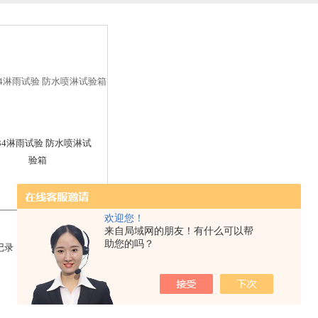
x34淋雨试验 防水喷淋试
验箱
欢迎您！
来自局域网的朋友！有什么可以帮
助您的吗？
条记录，当前 1 / 1 页 首页 上一页 下一页 末页 跳转到第
页