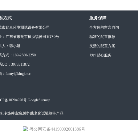
系方式
服务保障
莞市勤卓环境测试设备有限公司
全方位的留言咨询
址：广东省东莞市横沥镇神田五路6号
精准的配置推荐
系人：韩小姐
灵活的配置方案
方式：189-2580-2250
1对1贴心服务
QQ：3073311872
：fanny@kingjo.cc
CP备10204926号
GoogleSitemap
箱,冷热冲击箱,紫外线老化试验箱
等产品
粤公网安备44190002001386号