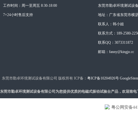
工作时间：周一至周五 8:30-18:00
东莞市勤卓环境测试设
7×24小时售后支持
地址：广东省东莞市横沥
联系人：韩小姐
联系方式：189-2580-225
联系QQ：3073311872
邮箱：fanny@kingjo.cc
东莞市勤卓环境测试设备有限公司 版权所有 ICP备：
粤ICP备10204926号
GoogleSite
东莞市勤卓环境测试设备有限公司为您提供优质的电磁式振动试验台产品，欢迎致电
粤公网安备4419