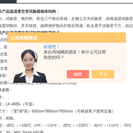
讯产品温湿度交变试验箱
箱体结构：
为，试验室、电控柜、机仓三个组合而成：左侧上方为试验室，由保温层试验室
温度控制仪、开关按扭、故障保护指示灯组合而成；机仓置于试验室下方，由过
讯产品温湿度交变试验箱
控制器特点：
程式控制器；
欢迎您！
晶、彩屏显示；
来自局域网的朋友！有什么可以帮
控式莹幕直接按键型；
助您的吗？
湿度同时可程控器；
英文显示；
真彩大屏
对比附可调背光功能之大型LCD液晶显示控制器
格参数：
称：
：LK-408G（可选）
寸：（宽*深*高）600mm*800mm*850mm（可根据客户需求定做）
：408L
-40℃ ~ +150℃（
0℃ ~ +150℃；
-20℃ ~ +150℃； -6
0℃ ~ +150℃；
-70℃
20～98% R&bll;H可调