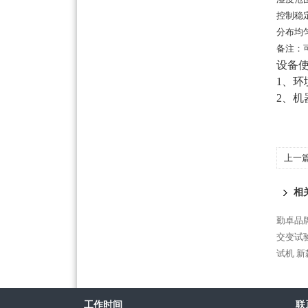
控制稳定度
分布均匀度
备注：
设备
1、环
2、机
上一
相
勤卓品
交变试
试机
新
工作时间
联