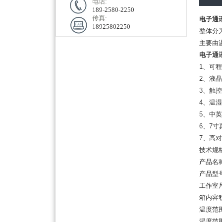
电话:
189-2580-2250
传真:
电子通
18925802250
整体分
主要由
电子通
1、可
2、液
3、触
4、温
5、中
6、7寸
7、高
技术规
产品名
产品型号
工作室尺
箱内容积
温度范围：
湿度范围：