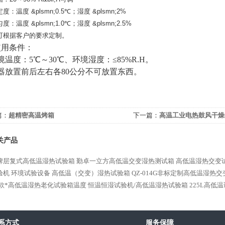
：温度 &plsmn;0.5℃；湿度 &plsmn;2%
：温度 &plsmn;1.0℃；湿度 &plsmn;2.5%
可根据客户的要求定制。
使用条件：
境温度：5℃～30℃、环境湿度：≤85%R.H。
器放置前后左右各80公分不可放置东西。
篇：
超精密高温烤箱
下一篇：
高温工业电热鼓风干燥
关产品
牌层复式高低温湿热试验箱
勤卓一立方高低温交变湿热测试箱
高低温湿热交变
验机
环境试验设备 高低温（交变）湿热试验箱
QZ-014G非标定制高低温湿热
款*高低温湿热老化试验箱温度
恒温恒湿试验机/高低温湿热试验箱
225L高低
系方式
服务保障