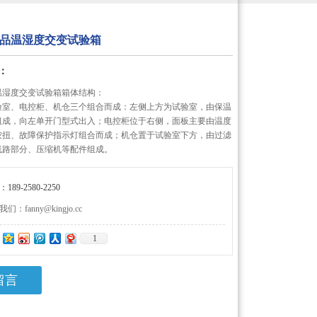
品温湿度交变试验箱
：
温湿度交变试验箱箱体结构：
验室、电控柜、机仓三个组合而成：左侧上方为试验室，由保温
组成，向左单开门型式出入；电控柜位于右侧，面板主要由温度
按扭、故障保护指示灯组合而成；机仓置于试验室下方，由过滤
线路部分、压缩机等配件组成。
89-2580-2250
：fanny@kingjo.cc
1
：
留言