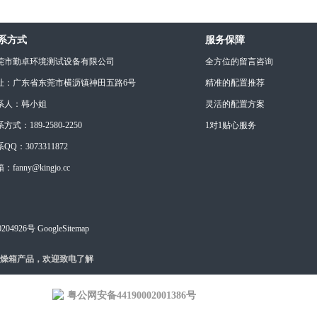
系方式
服务保障
莞市勤卓环境测试设备有限公司
全方位的留言咨询
址：广东省东莞市横沥镇神田五路6号
精准的配置推荐
系人：韩小姐
灵活的配置方案
方式：189-2580-2250
1对1贴心服务
QQ：3073311872
：fanny@kingjo.cc
204926号
GoogleSitemap
燥箱产品，欢迎致电了解
粤公网安备44190002001386号