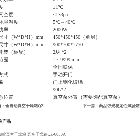
度
±1℃
真空度
<133pa
环境温度
5℃～40℃
功率
2000W
尺寸（W*D*H）mm
450*450*450（单层）
尺寸（W*D*H）mm
900*700*1750
托架（标配）
2块 *2
范围
1～9999 min
全国联保
方式
手动开门
窗
门上钢化玻璃
90L*2
泵位置
真空泵外置（需要选配真空泵）
篇：
全自动真空干燥箱QZ
下一篇：
药品强光稳定性试验箱
关产品
加款真空干燥箱
真空干燥箱QZ-6030A