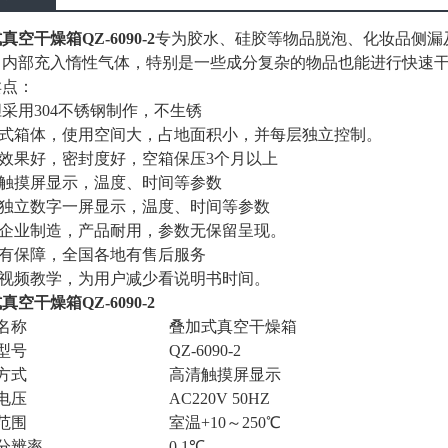
真空干燥箱QZ-6090-2
专为胶水、硅胶等物品脱泡、化妆品侧漏
向内部充入惰性气体，特别是一些成分复杂的物品也能进行快速
卖点：
采用304不锈钢制作，不生锈
加式箱体，使用空间大，占地面积小，并每层独立控制。
温效果好，密封度好，空箱保压3个月以上
清触摸屏显示，温度、时间等参数
层独立数字一屏显示，温度、时间等参数
信企业制造，产品耐用，参数无保留呈现。
后有保障，全国各地有售后服务
供视频教学，为用户减少看说明书时间。
真空干燥箱QZ-6090-2
名称
叠加式真空干燥箱
型号
QZ-6090-2
方式
高清触摸屏显示
电压
AC220V 50HZ
范围
室温+10～250℃
分辨率
0.1℃