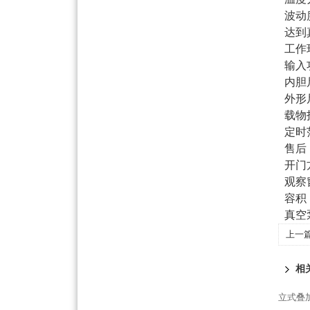
波动
达到
工作
输入
内胆
外形
载物
定时
售后
开门
观察
容积
真空
上一
相
立式叠