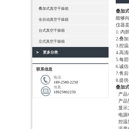
叠加式真空干燥箱
叠加式
能够
全自动真空干燥箱
仪器
台式真空干燥箱
1.
内胆
2.叠
立式真空干燥箱
3.控
更多分类
4.高
5.每
6.诚
联系信息
7.售
电话:
8.提
189-2580-2250
叠加式
传真:
18925802250
产品
产品
显示
电源
控温
温度