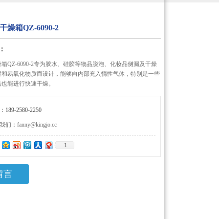
燥箱QZ-6090-2
：
箱QZ-6090-2专为胶水、硅胶等物品脱泡、化妆品侧漏及干燥
解和易氧化物质而设计，能够向内部充入惰性气体，特别是一些
品也能进行快速干燥。
89-2580-2250
：fanny@kingjo.cc
1
：
留言