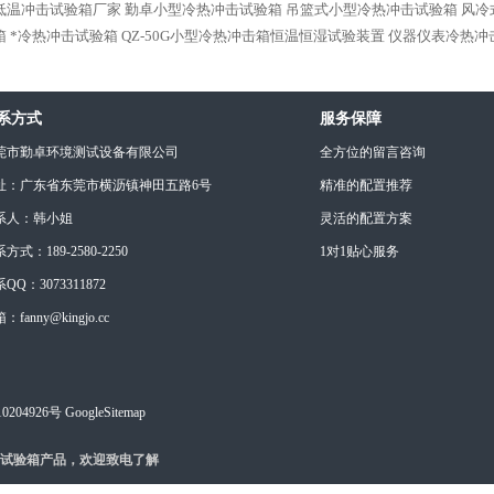
低温冲击试验箱厂家
勤卓小型冷热冲击试验箱
吊篮式小型冷热冲击试验箱
风冷
箱
*冷热冲击试验箱
QZ-50G小型冷热冲击箱恒温恒湿试验装置
仪器仪表冷热冲
系方式
服务保障
莞市勤卓环境测试设备有限公司
全方位的留言咨询
址：广东省东莞市横沥镇神田五路6号
精准的配置推荐
系人：韩小姐
灵活的配置方案
方式：189-2580-2250
1对1贴心服务
QQ：3073311872
：fanny@kingjo.cc
0204926号
GoogleSitemap
试验箱产品，欢迎致电了解