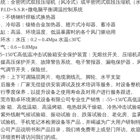
系统：全密闭式双段压缩机（风冷式）或半密闭式双段压缩机（
P.I.D+S.S.R+微电脑平衡调温控制系统
器：不锈钢钎焊板式换热器
器、冷却器：镍铬合金加热器、翅片式冷却器、蓄冷器
气缸：高温、环境温度、低温暴露时的各个风门驱动用
环水：水压：0.2～0.4Mpa 水温≤30℃
：0.6～0.8Mpa
55~150℃高低温冲击试验箱安全保护装置：无熔丝开关、压缩
冷媒高压保护开关、故障警告系统、电子警报器、漏电保护器， 
空气调节开关，保险丝。
配件：上下可调隔层两片、电缆测线孔、脚轮、水平支架
售后服务：厂家无偿提供安装调试及技术培训等服务。对设备整
进行季度保养，以提升设备之使用寿命及对用户进行服务跟进。
莞市勤卓环境测试设备有限公司专业生产销售：-55~150℃高
试验 箱、高低温箱、高温烤箱、电热鼓风干燥箱、冷热冲击试验
、紫外线耐气候试验箱、振动试验 台、跌落试验台、老化房、盐
材试验机、手机笔记本检测设备等产品，并竭诚为广大用户研制特
本公司产品说明书和产品目录，我们将免费寄上或登门拜访。欢
更详细资料请访问我们的或。