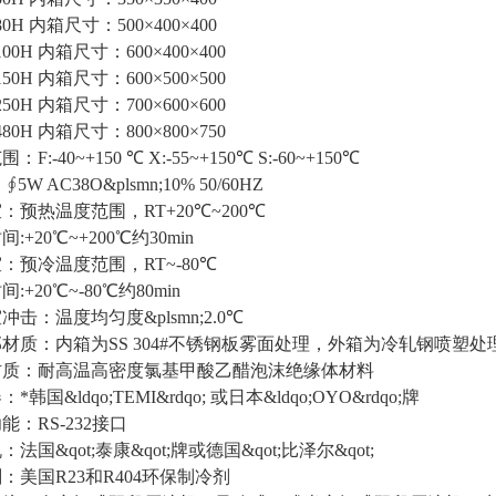
80H 内箱尺寸：500×400×400
100H 内箱尺寸：600×400×400
150H 内箱尺寸：600×500×500
250H 内箱尺寸：700×600×600
480H 内箱尺寸：800×800×750
F:-40~+150 ℃ X:-55~+150℃ S:-60~+150℃
5W AC38O&plsmn;10% 50/60HZ
：预热温度范围，RT+20℃~200℃
:+20℃~+200℃约30min
：预冷温度范围，RT~-80℃
:+20℃~-80℃约80min
冲击：温度均匀度&plsmn;2.0℃
材质：内箱为SS 304#不锈钢板雾面处理，外箱为冷轧钢喷塑处
材质：耐高温高密度氯基甲酸乙醋泡沫绝缘体材料
*韩国&ldqo;TEMI&rdqo; 或日本&ldqo;OYO&rdqo;牌
能：RS-232接口
法国&qot;泰康&qot;牌或德国&qot;比泽尔&qot;
：美国R23和R404环保制冷剂