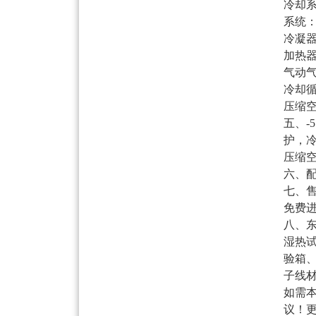
冷却
系统：
冷凝
加热
气动
冷却循
压缩空气
五、-
护，
压缩
六、
七、
免费
八、东
湿热
验箱
子线
如需
议！