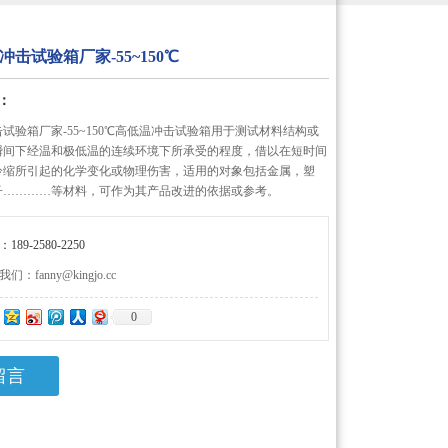
击试验箱厂家-55~150℃
：
试验箱厂家-55~150℃高低温冲击试验箱用于测试材料结构或
瞬间下经温和极低温的连续环境下所承受的程度，借以在短时间
冷缩所引起的化学变化或物理伤害，适用的对象包括金属，塑
子…………等材料，可作为其产品改进的依据或参考。
89-2580-2250
：fanny@kingjo.cc
0
：
留言