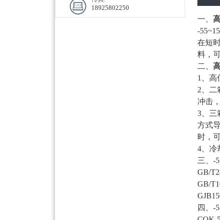
18925802250
一、
高
-55
在短
料，
二、
高
1、
2、
冲击
3、
方式
时，
4、
三、-
GB/T2
GB/T1
GJB
四、-
COK-