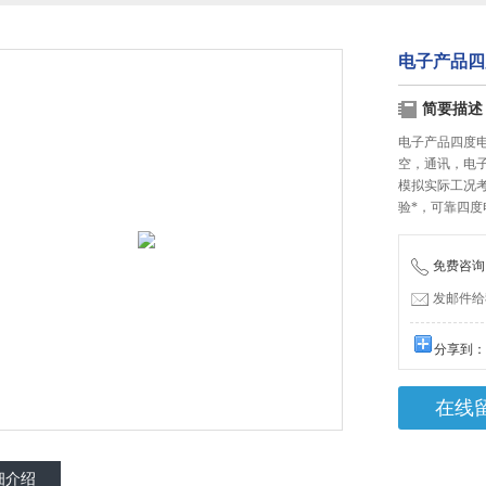
电子产品四
简要描述
电子产品四度
空，通讯，电
模拟实际工况
验*，可靠四
免费咨询：1
发邮件给我们
分享到
在线
细介绍