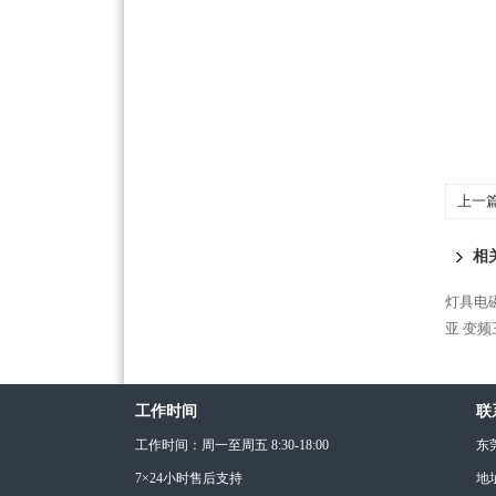
上一
应商
相
灯具电
亚
变频
工作时间
联
工作时间：周一至周五 8:30-18:00
东
7×24小时售后支持
地