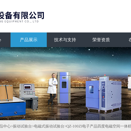
心
产品展示
技术与支持
荣誉资质
品中心
>
振动试验台
>
电磁式振动试验台
>QZ-100Zl电子产品四度电磁空间一体