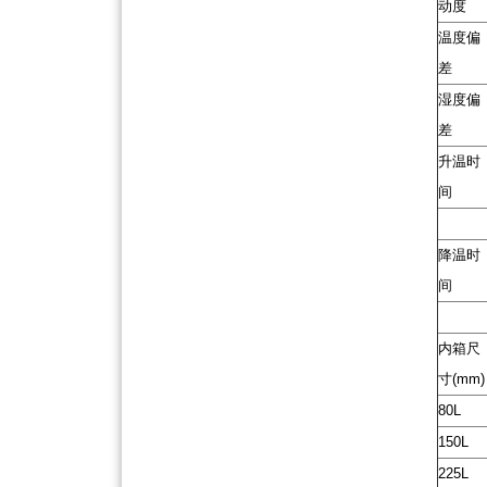
动度
温度偏
差
湿度偏
差
升温时
间
降温时
间
内箱尺
寸(mm)
80L
150L
225L