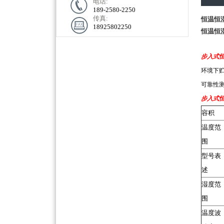
电话:
189-2580-2250
传真:
恒温恒
18925802250
恒温恒
步入式恒
环境下
可靠性
步入式恒
容积
温度范
围
型号表
述
湿度范
围
温度波