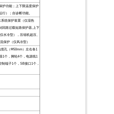
保护功能；上下限温度保护
运行）；自诊断功能。
水系统保护装置（仅湿热
控制回路过载短路保护器,上下
（仅水冷型），压缩机超压、
过流保护（仅风冷型）
缆孔（Φ50mm）左右各1
器1个，脚轮4个，电源线1
控制端子1个，SB接口1个，