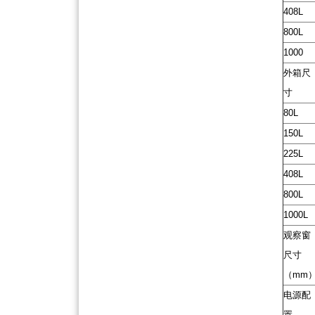
408L
800L
1000
外箱尺
寸
80L
150L
225L
408L
800L
1000L
观察窗
尺寸
（mm
电源配
置