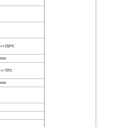
>+150℃
in
>-70℃
in