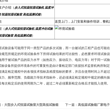
统介绍
客户介绍（
步入式恒温恒湿试验机 温度冲
）
 恒温恒湿试验室 高低温测试箱
款
送货上门，上门安装和操作培训，整机
程（
步入式恒温恒湿试验机 温度冲击试验
）
恒湿试验室 高低温测试箱
境试验设备可能用于同一类型产品的多次试验，而一台被试的工程产品也可能在
验规范所规定的环境试验条件下所得试验结果的可比较性，必然要求环境试验设
施用于被试验产品的应力水平（如热应力、振动应力、电应力等）对于同一试验
验设备所提供环境条件的可重复性是由计量检定部门依据技术监督机构所制定
能满足检定规程中的各项技术指标及精度指标的要求，并且在使用时间上不超过
振力、频率范围、负载能力等技术指标外，还必须满足检定规程中规定的横向振
且每次检定后的使用周期为二年，超过二年必须重新检定合格后才能投入使用。
篇：
大型步入式恒温试验室大型高低试验箱
下一篇：
高低温试验箱厂家电子