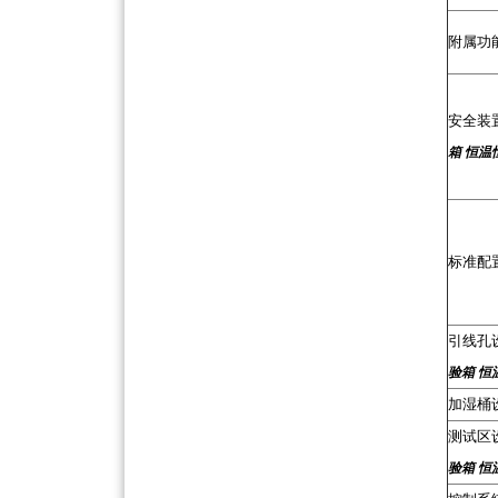
附属功
安全装
箱 恒温
标准配
引线孔
验箱 恒
加湿桶
测试区
验箱 恒