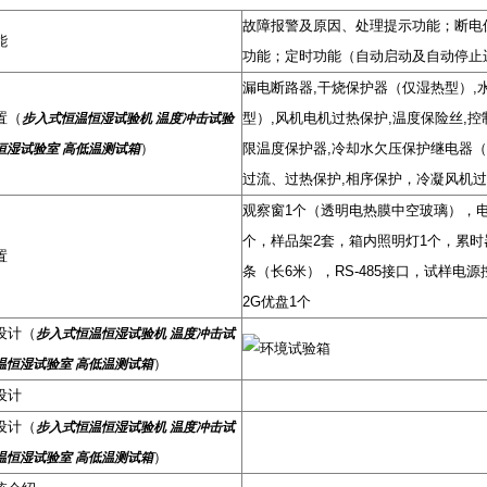
故障报警及原因、处理提示功能；断电
能
功能；定时功能（自动启动及自动停止
漏电断路器,干烧保护器（仅湿热型）,
置（
型）,风机电机过热保护,温度保险丝,
步入式恒温恒湿试验机 温度冲击试验
）
限温度保护器,冷却水欠压保护继电器
恒湿试验室 高低温测试箱
过流、过热保护,相序保护，冷凝风机
观察窗1个（透明电热膜中空玻璃），电
个，样品架2套，箱内照明灯1个，累时
置
条（长6米），RS-485接口，试样电源
2G优盘1个
设计（
步入式恒温恒湿试验机 温度冲击试
）
温恒湿试验室 高低温测试箱
设计
设计（
步入式恒温恒湿试验机 温度冲击试
）
温恒湿试验室 高低温测试箱