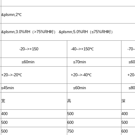
&plsmn;2℃
&plsmn;3.0%RH（>75%RH时） &plsmn;5.0%RH（≤75%RH时）
-20-->+150
-40-->+150℃
-70--
≤60min
≤70min
≤60m
+20-->-20℃
+20-->-40℃
+20--
≤45min
≤60min
≤80m
宽
高
深
400
500
400
500
600
500
500
750
600